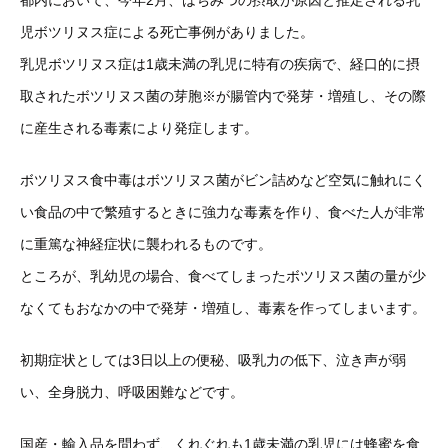
都内において、今年2月、はちみつの摂取が原因と推定される乳
児ボツリヌス症による死亡事例がありました。
乳児ボツリヌス症は1歳未満の乳児に特有の疾病で、経口的に摂
取されたボツリヌス菌の芽胞※が腸管内で発芽・増殖し、その際
に産生される毒素により発症します。
ボツリヌス食中毒はボツリヌス菌がビン詰めなど空気に触れにく
い食品の中で繁殖するときに強力な毒素を作り、食べた人が非常
に重篤な神経症状に襲われるものです。
ところが、乳幼児の場合、食べてしまったボツリヌス菌の量が少
なくてもおなかの中で発芽・増殖し、毒素を作ってしまいます。
初期症状としては3日以上の便秘、吸乳力の低下、泣き声が弱
い、全身脱力、呼吸困難などです。
国産・輸入品を問わず、くれぐれも1歳未満の乳児には蜂蜜を食