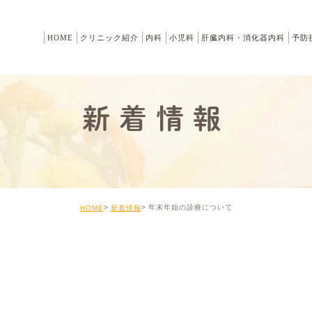
HOME
クリニック紹介
内科
小児科
肝臓内科・消化器内科
予防
新着情報
年末年始の診療について
HOME
新着情報