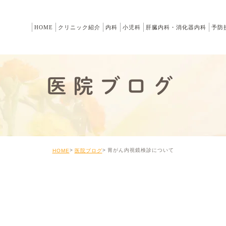
HOME
クリニック紹介
内科
小児科
肝臓内科・消化器内科
予防
医院ブログ
胃がん内視鏡検診について
HOME
医院ブログ